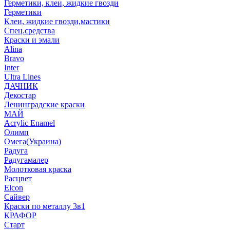
Герметики, клеи, жидкие гвозди
Герметики
Клеи, жидкие гвозди,мастики
Спец.средства
Краски и эмали
Alina
Bravo
Inter
Ultra Lines
ДАЧНИК
Декостар
Ленинградские краски
МАЙ
Acrylic Enamel
Олимп
Омега(Украина)
Радуга
Радугамалер
Молотковая краска
Расцвет
Elcon
Сайвер
Краски по металлу 3в1
КРАФОР
Старт