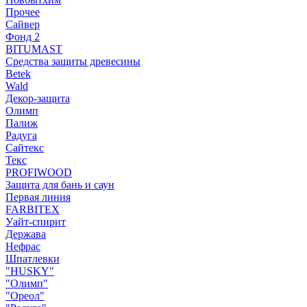
Прочее
Сайвер
Фонд 2
BITUMAST
Средства защиты древесины
Betek
Wald
Декор-защита
Олимп
Палиж
Радуга
Сайтекс
Текс
PROFIWOOD
Защита для бань и саун
Первая линия
FARBITEX
Уайт-спирит
Держава
Нефрас
Шпатлевки
"HUSKY"
"Олимп"
"Ореол"