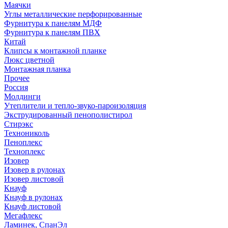
Маячки
Углы металлические перфорированные
Фурнитура к панелям МДФ
Фурнитура к панелям ПВХ
Китай
Клипсы к монтажной планке
Люкс цветной
Монтажная планка
Прочее
Россия
Молдинги
Утеплители и тепло-звуко-пароизоляция
Экструдированный пенополистирол
Стирэкс
Технониколь
Пеноплекс
Техноплекс
Изовер
Изовер в рулонах
Изовер листовой
Кнауф
Кнауф в рулонах
Кнауф листовой
Мегафлекс
Ламинек, СпанЭл