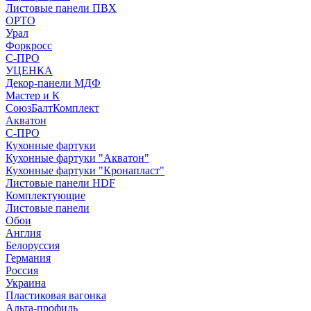
Листовые панели ПВХ
ОРТО
Урал
Форкросс
С-ПРО
УЦЕНКА
Декор-панели МДФ
Мастер и К
СоюзБалтКомплект
Акватон
С-ПРО
Кухонные фартуки
Кухонные фартуки "Акватон"
Кухонные фартуки "Кронапласт"
Листовые панели HDF
Комплектующие
Листовые панели
Обои
Англия
Белоруссия
Германия
Россия
Украина
Пластиковая вагонка
Альта-профиль