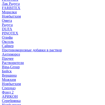
Лак Радуга
FARBITEX
Морилки
Новбытхим
Омега
Радуга
DUFA
PINOTEX
Олифа
Оксоль
Сайвер
Противоморозные добавки в раствор
Антимороз
Прочее
Растворители
Bina-Group
Бийск
Вершина
Можхим
Новбытхим
Спецназ
Фонд 2
АРИКОН
Серебрянка
Новбытхим