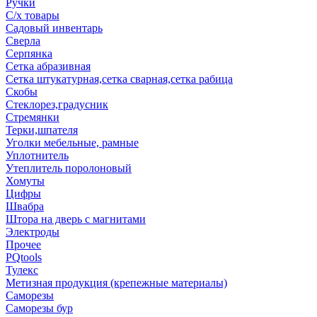
Ручки
С/х товары
Садовый инвентарь
Сверла
Серпянка
Сетка абразивная
Сетка штукатурная,сетка сварная,сетка рабица
Скобы
Стеклорез,градусник
Стремянки
Терки,шпателя
Уголки мебельные, рамные
Уплотнитель
Утеплитель поролоновый
Хомуты
Цифры
Швабра
Штора на дверь с магнитами
Электроды
Прочее
PQtools
Тулекс
Метизная продукция (крепежные материалы)
Саморезы
Саморезы бур