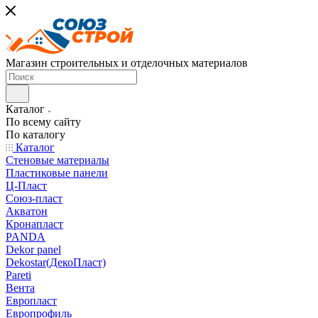
Магазин строительных и отделочных материалов
Каталог
По всему сайту
По каталогу
Каталог
Стеновые материалы
Пластиковые панели
Ц-Пласт
Союз-пласт
Акватон
Кронапласт
PANDA
Dekor panel
Dekostar(ДекоПласт)
Pareti
Вента
Европласт
Европрофиль