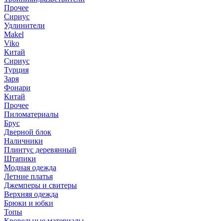
Прочее
Сириус
Удлинители
Makel
Viko
Китай
Сириус
Турция
Заря
Фонари
Китай
Прочее
Пиломатериалы
Брус
Дверной блок
Наличники
Плинтус деревянный
Штапики
Модная одежда
Летние платья
Джемперы и свитеры
Верхняя одежда
Брюки и юбки
Топы
Кровельные материалы