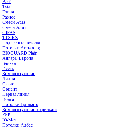
Basf
Tytan
Глина
Разное
Смеси Atlas
Смеси Алит
GIFAS
TTS KZ
Подвесные потолки
Потолки Armstrong
BIOGUARD Plain
Ангара, Европа
Байкал
Исеть
Комплектующие
Лилия
Оазис
Ориент
Первая линия
Волга
Потолки Грильято
Комплектующие к грильято
ZSP
Ю-Мет
Потолки Албес