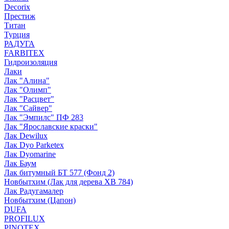
Decorix
Престиж
Титан
Турция
РАДУГА
FARBITEX
Гидроизоляция
Лаки
Лак "Алина"
Лак "Олимп"
Лак "Расцвет"
Лак "Сайвер"
Лак "Эмпилс" ПФ 283
Лак "Ярославские краски"
Лак Dewilux
Лак Dyo Parketex
Лак Dyomarine
Лак Баум
Лак битумный БТ 577 (Фонд 2)
Новбытхим (Лак для дерева ХВ 784)
Лак Радугамалер
Новбытхим (Цапон)
DUFA
PROFILUX
PINOTEX