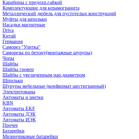
Карабины с предохр.гайкой
Комплектующие для керамогранита
Металлический дюбель для пустотелых конструкций
Муфты для шпильки
Насадки магнитные
Driva
Китай
Германия
Саморез "Улитка"
Саморезы по бетону(монтажные шурупы)
Чопы
Шайбы
Шайбы гровер
Шайбы с увеличенным нар.диаметром
Шпильки
Шурупы мебельные (конфирмат шестигранный)
Электротовары
Автоматы и щитки
KBN
Автоматы EKF
Автоматы ДЭК
Автоматы ИЭК
Прочее
Батарейки
Мизинчиковые батарейки