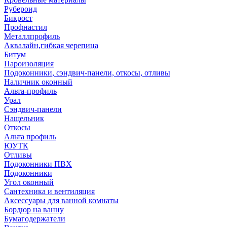
Рубероид
Бикрост
Профнастил
Металлпрофиль
Аквалайн,гибкая черепица
Битум
Пароизоляция
Подоконники, сэндвич-панели, откосы, отливы
Наличник оконный
Альта-профиль
Урал
Сэндвич-панели
Нащельник
Откосы
Альта профиль
ЮУТК
Отливы
Подоконники ПВХ
Подоконники
Угол оконный
Сантехника и вентиляция
Аксессуары для ванной комнаты
Бордюр на ванну
Бумагодержатели