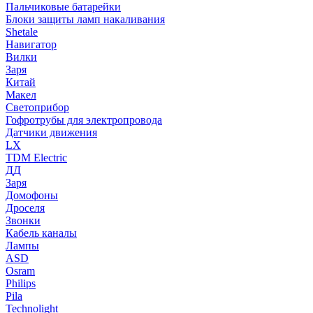
Пальчиковые батарейки
Блоки защиты ламп накаливания
Shetale
Навигатор
Вилки
Заря
Китай
Макел
Светоприбор
Гофротрубы для электропровода
Датчики движения
LX
TDM Electric
ДД
Заря
Домофоны
Дроселя
Звонки
Кабель каналы
Лампы
ASD
Osram
Philips
Pila
Technolight