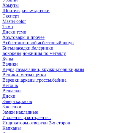
Хомуты
Шпателя,кельмы,терки
Эксперт
Master color
Тэмп
Диски темп
Хоз.товары и прочее
Асбест листовой,асбестовый шнур
Биты,насадки,балеринки
Бокорезы,ножницы по металлу
Буры
Валики
Ведра,тазы,чашки, кружки,горшки,вазы
Веники, метла,щетки
Веревки,арканы,троссы,бабина
Ветошь
Вешалки
Диски
Завертка,засов
Заклепки
Замки накладные
Изоленты ,скотч,ленты.
Индикаторы,отвертки 2-х сторон.
Капканы