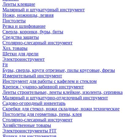
Ленты клеящие
Малярный и штукатурный инструмент
Ножи, ножницы, лезвия
Пистолеты
Резка и шлифование
Сверла, коронки, буры, биты
Средства защиты
Столярно-слесарный инструмент
Хоз. товары
Щетки для дрели
Электроинструмент
Fit
Буры, сверла, круги отрезные, пилы круговые, фрезы
Измерительный инструмент
Инструмент для работы с кафелем и стеклом
Крепеж / ударно-забивной инструмент
Ленты строительные, ленты клейкие, изолента, серпянка
Малярный и штукатурно-отделочный инструмент
Садово-огородный инвентарь
Скребки для стекол, ножи складные, ножи технические
Пистолеты для герметика, пены, клея
Столярно-слесарный инструмент
Хозяйственные товары
Электроинструменты FIT
Ящики для инструментов