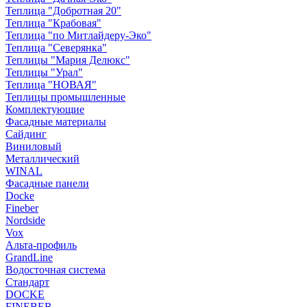
Теплица "Добротная 20"
Теплица "Крабовая"
Теплица "по Митлайдеру-Эко"
Теплица "Северянка"
Теплицы "Мария Делюкс"
Теплицы "Урал"
Теплица "НОВАЯ"
Теплицы промышленные
Комплектующие
Фасадные материалы
Сайдинг
Виниловый
Металлический
WINAL
Фасадные панели
Docke
Fineber
Nordside
Vox
Альта-профиль
GrandLine
Водосточная система
Стандарт
DOCKE
FINEBER