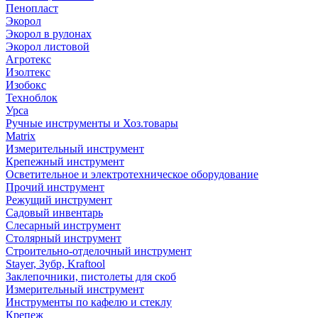
Пенопласт
Экорол
Экорол в рулонах
Экорол листовой
Агротекс
Изолтекс
Изобокс
Техноблок
Урса
Ручные инструменты и Хоз.товары
Matrix
Измерительный инструмент
Крепежный инструмент
Осветительное и электротехническое оборудование
Прочий инструмент
Режущий инструмент
Садовый инвентарь
Слесарный инструмент
Столярный инструмент
Строительно-отделочный инструмент
Stayer, Зубр, Kraftool
Заклепочники, пистолеты для скоб
Измерительный инструмент
Инструменты по кафелю и стеклу
Крепеж