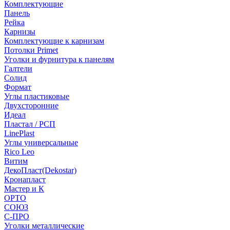
Комплектующие
Панель
Рейка
Карнизы
Комплектующие к карнизам
Потолки Primet
Уголки и фурнитура к панелям
Галтели
Солид
Формат
Углы пластиковые
Двухсторонние
Идеал
Пластал / РСП
LinePlast
Углы универсальные
Rico Leo
Витим
ДекоПласт(Dekostar)
Кронапласт
Мастер и К
ОРТО
СОЮЗ
С-ПРО
Уголки металлические