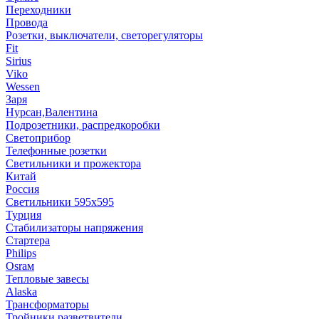
Переходники
Провода
Розетки, выключатели, светорегуляторы
Fit
Sirius
Viko
Wessen
Заря
Нурсан,Валентина
Подрозетники, распредкоробки
Светоприбор
Телефонные розетки
Светильники и прожектора
Китай
Россия
Светильники 595х595
Турция
Стабилизаторы напряжения
Стартера
Philips
Оsrам
Тепловые завесы
Alaska
Трансформаторы
Тройники,разветвители