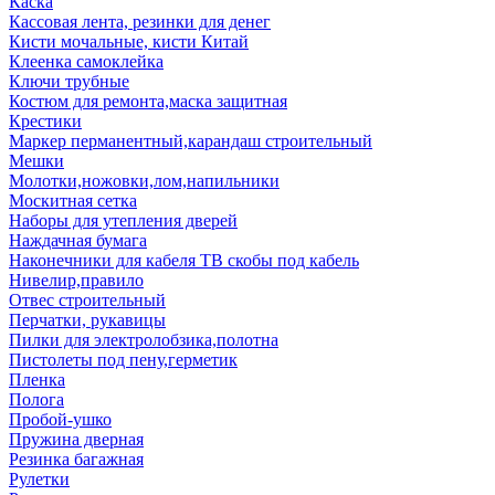
Каска
Кассовая лента, резинки для денег
Кисти мочальные, кисти Китай
Клеенка самоклейка
Ключи трубные
Костюм для ремонта,маска защитная
Крестики
Маркер перманентный,карандаш строительный
Мешки
Молотки,ножовки,лом,напильники
Москитная сетка
Наборы для утепления дверей
Наждачная бумага
Наконечники для кабеля ТВ скобы под кабель
Нивелир,правило
Отвес строительный
Перчатки, рукавицы
Пилки для электролобзика,полотна
Пистолеты под пену,герметик
Пленка
Полога
Пробой-ушко
Пружина дверная
Резинка багажная
Рулетки