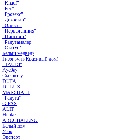
"Knauf"
"Бек"
"Брозекс"
"Декостар"
"Олимп"
"Первая линия"
"Пингвин"
"Радугамалер"
"Статус"
Белый медведь
Гизогрунт(Красивый дом)
"TAUDI"
Аусбау
Сылактау
DUFA
DULUX
MARSHALL
"Радуга"
GIFAS
ALIT
Henkel
ARCOBALENO
Белый дом
Узор
Эксперт