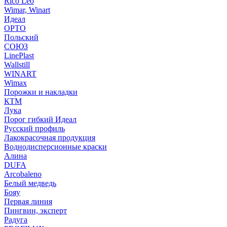
Rico Leo
Wimar, Winart
Идеал
ОРТО
Польский
СОЮЗ
LinePlast
Wallstill
WINART
Wimax
Порожки и накладки
КТМ
Лука
Порог гибкий Идеал
Русский профиль
Лакокрасочная продукция
Воднодисперсионные краски
Алина
DUFA
Arcobaleno
Белый медведь
Бояу
Первая линия
Пингвин, эксперт
Радуга