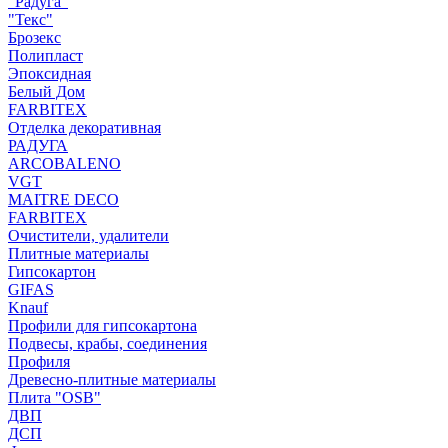
"Радуга"
"Текс"
Брозекс
Полипласт
Эпоксидная
Белый Дом
FARBITEX
Отделка декоративная
РАДУГА
ARCOBALENO
VGT
MAITRE DECO
FARBITEX
Очистители, удалители
Плитные материалы
Гипсокартон
GIFAS
Knauf
Профили для гипсокартона
Подвесы, крабы, соединения
Профиля
Древесно-плитные материалы
Плита "OSB"
ДВП
ДСП