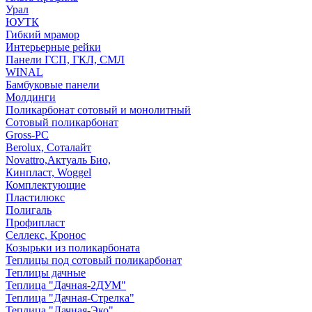
Урал
ЮУТК
Гибкий мрамор
Интерьерные рейки
Панели ГСП, ГКЛ, СМЛ
WINAL
Бамбуковые панели
Молдинги
Поликарбонат сотовый и монолитный
Сотовый поликарбонат
Gross-PC
Berolux, Соталайт
Novattro,Актуаль Био,
Кинпласт, Woggel
Комплектующие
Пластилюкс
Полигаль
Профипласт
Селлекс, Кронос
Козырьки из поликарбоната
Теплицы под сотовый поликарбонат
Теплицы дачные
Теплица "Дачная-2ДУМ"
Теплица "Дачная-Стрелка"
Теплица "Дачная-Эко"