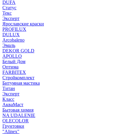
DUFA
Статус
Текс
Эксперт
Ярославские краски
PROFILUX
DULUX
Arcobaleno
Эмаль
DEKOR GOLD
APOLLO
Белый Дом
Оптима
FARBITEX
Стройкомплект
Битумная мастика
Титан
Эксперт
Класс
АкваМаст
Бытовая химия
NA UDALENIE
OLECOLOR
Грунтовки
"Alinex"