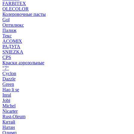
FARBITEX
OLECOLOR
Колеровочные пасты
Gol
Оптилюкс
Палиж
Текс
ACOMIX
РАДУГА
SNIEZKA
CPS
Краски аэрозольные
"7"
Cyclon
Dazzle
Green
Hao li se
Inral
Jobi
Michel
Nicarter
Rust-Oleum
Китай
Натан
Олимп