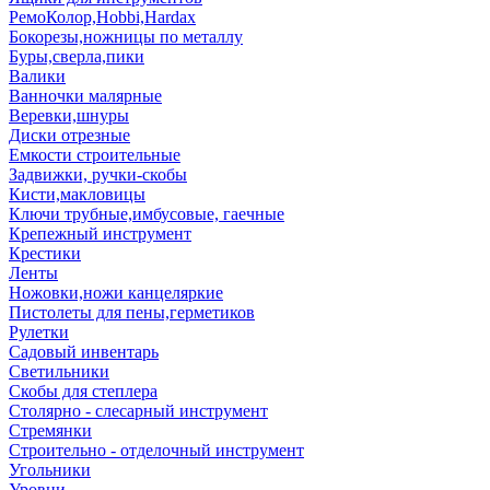
РемоКолор,Hobbi,Hardax
Бокорезы,ножницы по металлу
Буры,сверла,пики
Валики
Ванночки малярные
Веревки,шнуры
Диски отрезные
Емкости строительные
Задвижки, ручки-скобы
Кисти,макловицы
Ключи трубные,имбусовые, гаечные
Крепежный инструмент
Крестики
Ленты
Ножовки,ножи канцеляркие
Пистолеты для пены,герметиков
Рулетки
Садовый инвентарь
Светильники
Скобы для степлера
Столярно - слесарный инструмент
Стремянки
Строительно - отделочный инструмент
Угольники
Уровни