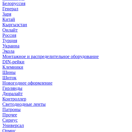
Белоруссия
Генерал
Заря
Китай
Кыргызстан
Онлайт
Россия
Турция
Украина
Экола
Монтажное и распределительное оборудование
DIN-рейки
Клемники
Шины
Щиток
Новогоднее оформление
Гирлянды
Дюралайт
Контроллер
Светодиодные ленты
Патроны
Прочее
Сириус
Универсал
Ормис