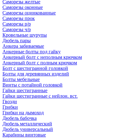
Саморезы желтые
Саморезы оконные
Саморезы оцинкованные
Саморезы прок
Саморезы р/р
Саморезы ч/р
Кровельные шурупы
Дюбель пары
Анкера забиваемые
Анкерные болты под гайку
Анкерный болт с неполным крючком
Анкерный болт с полным крючком
Болт с шестигранной головкой
Болты для деревянных изделий
Болты мебельные
Винты с потайной головкой
Гайки шестигранные
Гайки шестигранные с нейлон. вст.
Гвозди
Грибки
Грибки на дымоход
Дюбель бабочка
Дюбель металлический
Дюбель универсальный
Карабины винтовые