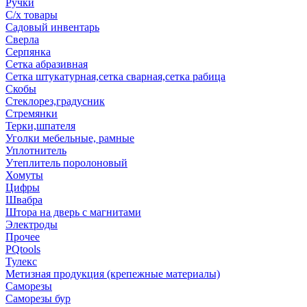
Ручки
С/х товары
Садовый инвентарь
Сверла
Серпянка
Сетка абразивная
Сетка штукатурная,сетка сварная,сетка рабица
Скобы
Стеклорез,градусник
Стремянки
Терки,шпателя
Уголки мебельные, рамные
Уплотнитель
Утеплитель поролоновый
Хомуты
Цифры
Швабра
Штора на дверь с магнитами
Электроды
Прочее
PQtools
Тулекс
Метизная продукция (крепежные материалы)
Саморезы
Саморезы бур