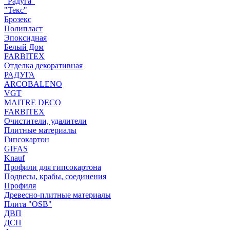
"Радуга"
"Текс"
Брозекс
Полипласт
Эпоксидная
Белый Дом
FARBITEX
Отделка декоративная
РАДУГА
ARCOBALENO
VGT
MAITRE DECO
FARBITEX
Очистители, удалители
Плитные материалы
Гипсокартон
GIFAS
Knauf
Профили для гипсокартона
Подвесы, крабы, соединения
Профиля
Древесно-плитные материалы
Плита "OSB"
ДВП
ДСП