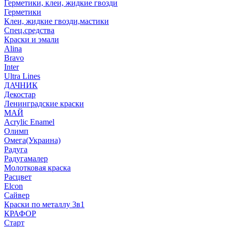
Герметики, клеи, жидкие гвозди
Герметики
Клеи, жидкие гвозди,мастики
Спец.средства
Краски и эмали
Alina
Bravo
Inter
Ultra Lines
ДАЧНИК
Декостар
Ленинградские краски
МАЙ
Acrylic Enamel
Олимп
Омега(Украина)
Радуга
Радугамалер
Молотковая краска
Расцвет
Elcon
Сайвер
Краски по металлу 3в1
КРАФОР
Старт