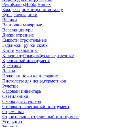
РемоКолор,Hobbi,Hardax
Бокорезы,ножницы по металлу
Буры,сверла,пики
Валики
Ванночки малярные
Веревки,шнуры
Диски отрезные
Емкости строительные
Задвижки, ручки-скобы
Кисти,макловицы
Ключи трубные,имбусовые, гаечные
Крепежный инструмент
Крестики
Ленты
Ножовки,ножи канцеляркие
Пистолеты для пены,герметиков
Рулетки
Садовый инвентарь
Светильники
Скобы для степлера
Столярно - слесарный инструмент
Стремянки
Строительно - отделочный инструмент
Угольники
Уровни