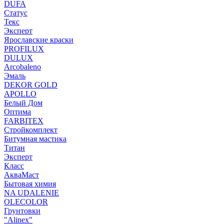
DUFA
Статус
Текс
Эксперт
Ярославские краски
PROFILUX
DULUX
Arcobaleno
Эмаль
DEKOR GOLD
APOLLO
Белый Дом
Оптима
FARBITEX
Стройкомплект
Битумная мастика
Титан
Эксперт
Класс
АкваМаст
Бытовая химия
NA UDALENIE
OLECOLOR
Грунтовки
"Alinex"