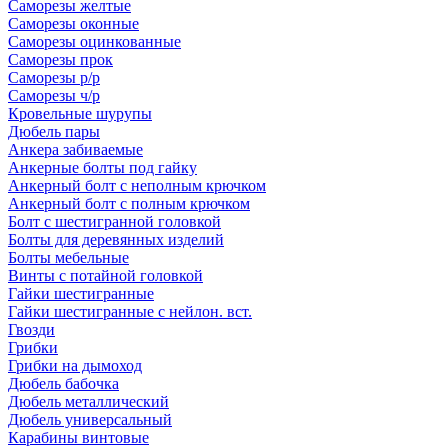
Саморезы желтые
Саморезы оконные
Саморезы оцинкованные
Саморезы прок
Саморезы р/р
Саморезы ч/р
Кровельные шурупы
Дюбель пары
Анкера забиваемые
Анкерные болты под гайку
Анкерный болт с неполным крючком
Анкерный болт с полным крючком
Болт с шестигранной головкой
Болты для деревянных изделий
Болты мебельные
Винты с потайной головкой
Гайки шестигранные
Гайки шестигранные с нейлон. вст.
Гвозди
Грибки
Грибки на дымоход
Дюбель бабочка
Дюбель металлический
Дюбель универсальный
Карабины винтовые