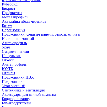
Рубероид
Бикрост
Профнастил
Металлпрофиль
Аквалайн,гибкая черепица
Битум
Пароизоляция
Подоконники, сэндвич-панели, откосы, отливы
Наличник оконный
Альта-профиль
Урал
Сэндвич-панели
Нащельник
Откосы
Альта профиль
ЮУТК
Отливы
Подоконники ПВХ
Подоконники
Угол оконный
Сантехника и вентиляция
Аксессуары для ванной комнаты
Бордюр на ванну
Бумагодержатели