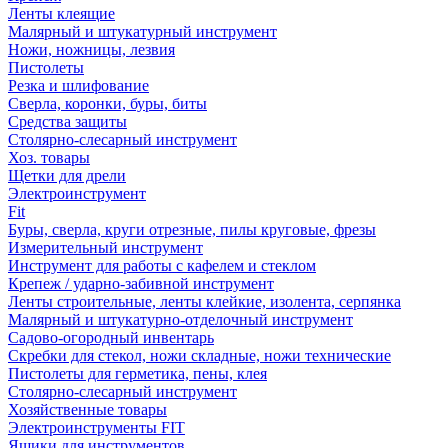
Ленты клеящие
Малярный и штукатурный инструмент
Ножи, ножницы, лезвия
Пистолеты
Резка и шлифование
Сверла, коронки, буры, биты
Средства защиты
Столярно-слесарный инструмент
Хоз. товары
Щетки для дрели
Электроинструмент
Fit
Буры, сверла, круги отрезные, пилы круговые, фрезы
Измерительный инструмент
Инструмент для работы с кафелем и стеклом
Крепеж / ударно-забивной инструмент
Ленты строительные, ленты клейкие, изолента, серпянка
Малярный и штукатурно-отделочный инструмент
Садово-огородный инвентарь
Скребки для стекол, ножи складные, ножи технические
Пистолеты для герметика, пены, клея
Столярно-слесарный инструмент
Хозяйственные товары
Электроинструменты FIT
Ящики для инструментов