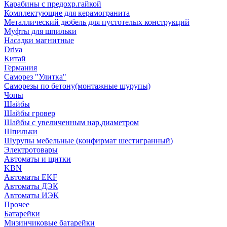
Карабины с предохр.гайкой
Комплектующие для керамогранита
Металлический дюбель для пустотелых конструкций
Муфты для шпильки
Насадки магнитные
Driva
Китай
Германия
Саморез "Улитка"
Саморезы по бетону(монтажные шурупы)
Чопы
Шайбы
Шайбы гровер
Шайбы с увеличенным нар.диаметром
Шпильки
Шурупы мебельные (конфирмат шестигранный)
Электротовары
Автоматы и щитки
KBN
Автоматы EKF
Автоматы ДЭК
Автоматы ИЭК
Прочее
Батарейки
Мизинчиковые батарейки