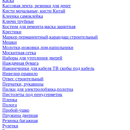
Каска
Кассовая лента, резинки для денег
Кисти мочальные, кисти Китай
Клеенка самоклейка
Ключи трубные
Костюм для ремонта,маска защитная
Крестики
Маркер перманентный,карандаш строительный
Мешки
Молотки,ножовки,лом,напильники
Москитная сетка
Наборы для утепления дверей
Наждачная бумага
Наконечники для кабеля ТВ скобы под кабель
Нивелир,правило
Отвес строительный
Перчатки, рукавицы
Пилки для электролобзика,полотна
Пистолеты под пену,герметик
Пленка
Полога
Пробой-ушко
Пружина дверная
Резинка багажная
Рулетки