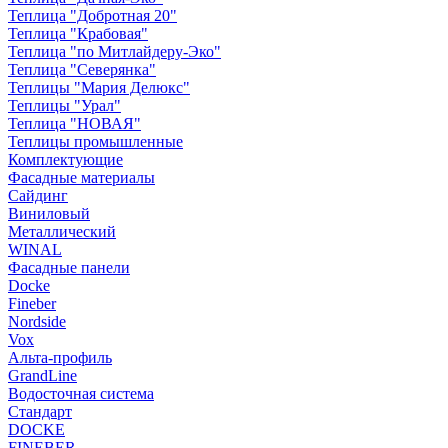
Теплица "Добротная 20"
Теплица "Крабовая"
Теплица "по Митлайдеру-Эко"
Теплица "Северянка"
Теплицы "Мария Делюкс"
Теплицы "Урал"
Теплица "НОВАЯ"
Теплицы промышленные
Комплектующие
Фасадные материалы
Сайдинг
Виниловый
Металлический
WINAL
Фасадные панели
Docke
Fineber
Nordside
Vox
Альта-профиль
GrandLine
Водосточная система
Стандарт
DOCKE
FINEBER