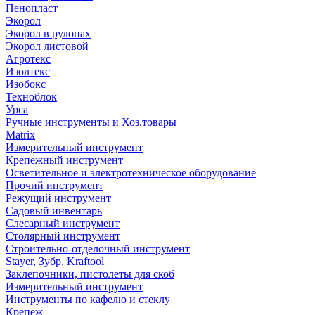
Пенопласт
Экорол
Экорол в рулонах
Экорол листовой
Агротекс
Изолтекс
Изобокс
Техноблок
Урса
Ручные инструменты и Хоз.товары
Matrix
Измерительный инструмент
Крепежный инструмент
Осветительное и электротехническое оборудование
Прочий инструмент
Режущий инструмент
Садовый инвентарь
Слесарный инструмент
Столярный инструмент
Строительно-отделочный инструмент
Stayer, Зубр, Kraftool
Заклепочники, пистолеты для скоб
Измерительный инструмент
Инструменты по кафелю и стеклу
Крепеж