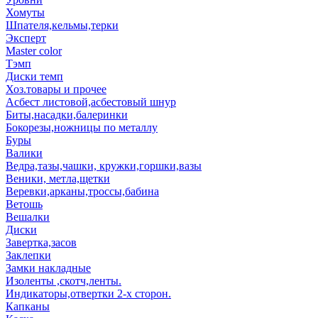
Хомуты
Шпателя,кельмы,терки
Эксперт
Master color
Тэмп
Диски темп
Хоз.товары и прочее
Асбест листовой,асбестовый шнур
Биты,насадки,балеринки
Бокорезы,ножницы по металлу
Буры
Валики
Ведра,тазы,чашки, кружки,горшки,вазы
Веники, метла,щетки
Веревки,арканы,троссы,бабина
Ветошь
Вешалки
Диски
Завертка,засов
Заклепки
Замки накладные
Изоленты ,скотч,ленты.
Индикаторы,отвертки 2-х сторон.
Капканы