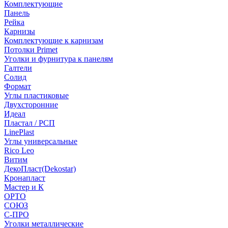
Комплектующие
Панель
Рейка
Карнизы
Комплектующие к карнизам
Потолки Primet
Уголки и фурнитура к панелям
Галтели
Солид
Формат
Углы пластиковые
Двухсторонние
Идеал
Пластал / РСП
LinePlast
Углы универсальные
Rico Leo
Витим
ДекоПласт(Dekostar)
Кронапласт
Мастер и К
ОРТО
СОЮЗ
С-ПРО
Уголки металлические