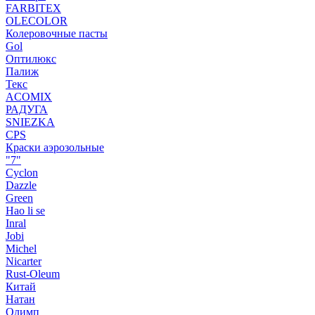
FARBITEX
OLECOLOR
Колеровочные пасты
Gol
Оптилюкс
Палиж
Текс
ACOMIX
РАДУГА
SNIEZKA
CPS
Краски аэрозольные
"7"
Cyclon
Dazzle
Green
Hao li se
Inral
Jobi
Michel
Nicarter
Rust-Oleum
Китай
Натан
Олимп