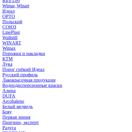
Rico Leo
Wimar, Winart
Идеал
ОРТО
Польский
СОЮЗ
LinePlast
Wallstill
WINART
Wimax
Порожки и накладки
КТМ
Лука
Порог гибкий Идеал
Русский профиль
Лакокрасочная продукция
Воднодисперсионные краски
Алина
DUFA
Arcobaleno
Белый медведь
Бояу
Первая линия
Пингвин, эксперт
Радуга