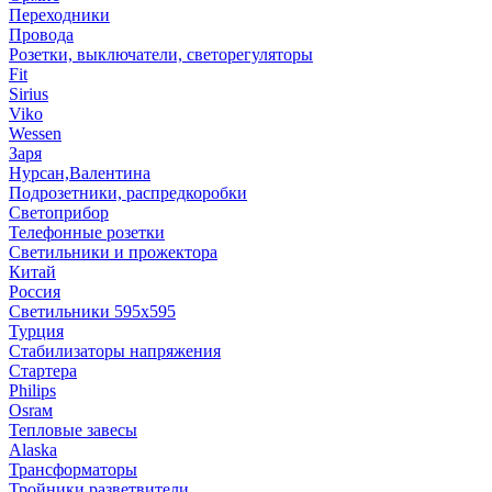
Переходники
Провода
Розетки, выключатели, светорегуляторы
Fit
Sirius
Viko
Wessen
Заря
Нурсан,Валентина
Подрозетники, распредкоробки
Светоприбор
Телефонные розетки
Светильники и прожектора
Китай
Россия
Светильники 595х595
Турция
Стабилизаторы напряжения
Стартера
Philips
Оsrам
Тепловые завесы
Alaska
Трансформаторы
Тройники,разветвители