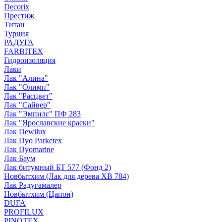
Decorix
Престиж
Титан
Турция
РАДУГА
FARBITEX
Гидроизоляция
Лаки
Лак "Алина"
Лак "Олимп"
Лак "Расцвет"
Лак "Сайвер"
Лак "Эмпилс" ПФ 283
Лак "Ярославские краски"
Лак Dewilux
Лак Dyo Parketex
Лак Dyomarine
Лак Баум
Лак битумный БТ 577 (Фонд 2)
Новбытхим (Лак для дерева ХВ 784)
Лак Радугамалер
Новбытхим (Цапон)
DUFA
PROFILUX
PINOTEX