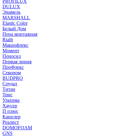
PROFILUX
DULUX
Энамель
MARSHALL
Elastic Color
Белый Дом
Пена монтажная
Rialit
Макрофлекс
Момент
Пеносил
Первая линия
ПроФлекс
Секоном
BUDPRO
Соудал
Титан
Трис
Ультима
Хаусер
П плюс
Канцлер
Реалист
DOMOFOAM
GNS