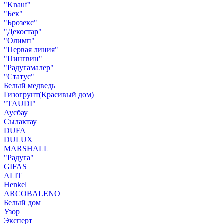
"Knauf"
"Бек"
"Брозекс"
"Декостар"
"Олимп"
"Первая линия"
"Пингвин"
"Радугамалер"
"Статус"
Белый медведь
Гизогрунт(Красивый дом)
"TAUDI"
Аусбау
Сылактау
DUFA
DULUX
MARSHALL
"Радуга"
GIFAS
ALIT
Henkel
ARCOBALENO
Белый дом
Узор
Эксперт