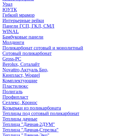
Урал
ЮУТК
Гибкий мрамор
Интерьерные рейки
Панели ГСП, ГКЛ, СМЛ
WINAL
Бамбуковые панели
Молдинги
Поликарбонат сотовый и монолитный
Сотовый поликарбонат
Gross-PC
Berolux, Соталайт
Novattro,Актуаль Био,
Кинпласт, Woggel
Комплектующие
Пластилюкс
Полигаль
Профипласт
Селлекс, Кронос
Козырьки из поликарбоната
Теплицы под сотовый поликарбонат
Теплицы дачные
Теплица "Дачная-2ДУМ"
Теплица "Дачная-Стрелка"
Теплица "Дачная-Эко"