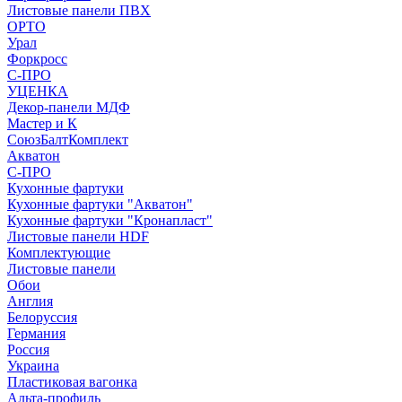
Листовые панели ПВХ
ОРТО
Урал
Форкросс
С-ПРО
УЦЕНКА
Декор-панели МДФ
Мастер и К
СоюзБалтКомплект
Акватон
С-ПРО
Кухонные фартуки
Кухонные фартуки "Акватон"
Кухонные фартуки "Кронапласт"
Листовые панели HDF
Комплектующие
Листовые панели
Обои
Англия
Белоруссия
Германия
Россия
Украина
Пластиковая вагонка
Альта-профиль