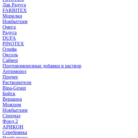
Лак Радуга
FARBITEX
Морилки
Новбытхим
Омега
Радуга
DUFA
PINOTEX
Олифа
Оксоль
Сайвер
Противоморозные добавки в раствор
Антимороз
Прочее
Растворители
Bina-Group
Бийск
Вершина
Можхим
Новбытхим
Спецназ
Фонд 2
АРИКОН
Серебрянка
Новбытхим