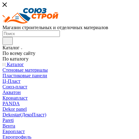
Магазин строительных и отделочных материалов
Каталог
По всему сайту
По каталогу
Каталог
Стеновые материалы
Пластиковые панели
Ц-Пласт
Союз-пласт
Акватон
Кронапласт
PANDA
Dekor panel
Dekostar(ДекоПласт)
Pareti
Вента
Европласт
Европрофиль