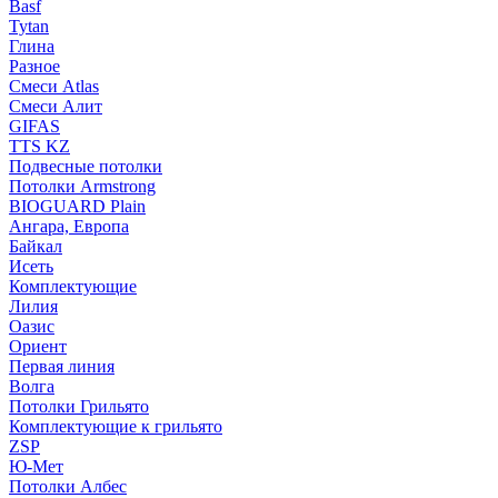
Basf
Tytan
Глина
Разное
Смеси Atlas
Смеси Алит
GIFAS
TTS KZ
Подвесные потолки
Потолки Armstrong
BIOGUARD Plain
Ангара, Европа
Байкал
Исеть
Комплектующие
Лилия
Оазис
Ориент
Первая линия
Волга
Потолки Грильято
Комплектующие к грильято
ZSP
Ю-Мет
Потолки Албес