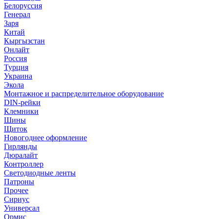
Белоруссия
Генерал
Заря
Китай
Кыргызстан
Онлайт
Россия
Турция
Украина
Экола
Монтажное и распределительное оборудование
DIN-рейки
Клемники
Шины
Щиток
Новогоднее оформление
Гирлянды
Дюралайт
Контроллер
Светодиодные ленты
Патроны
Прочее
Сириус
Универсал
Ормис