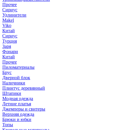
Прочее
Сириус
Удлинители
Makel
Viko
Китай
Сириус
Турция
Заря
Фонари
Китай
Прочее
Пиломатериалы
Брус
Дверной блок
Наличники
Плинтус деревянный
Штапики
Модная одежда
Летние платья
Джемперы и свитеры
Верхняя одежда
Брюки и юбки
Топы
Кровельные материалы