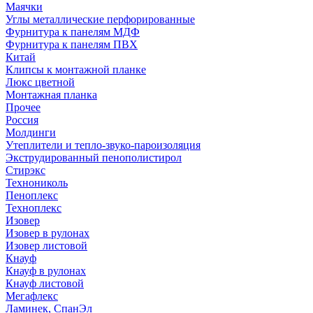
Маячки
Углы металлические перфорированные
Фурнитура к панелям МДФ
Фурнитура к панелям ПВХ
Китай
Клипсы к монтажной планке
Люкс цветной
Монтажная планка
Прочее
Россия
Молдинги
Утеплители и тепло-звуко-пароизоляция
Экструдированный пенополистирол
Стирэкс
Технониколь
Пеноплекс
Техноплекс
Изовер
Изовер в рулонах
Изовер листовой
Кнауф
Кнауф в рулонах
Кнауф листовой
Мегафлекс
Ламинек, СпанЭл