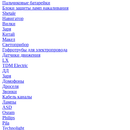
Пальчиковые батарейки
Блоки защиты ламп накаливания
Shetale
Навигатор
Вилки
Заря
Китай
Макел
Светоприбор
Гофротрубы для электропровода
Датчики движения
LX
TDM Electric
ДД
Заря
Домофоны
Дроселя
Звонки
Кабель каналы
Лампы
ASD
Osram
Philips
Pila
Technolight