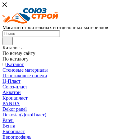
Магазин строительных и отделочных материалов
Каталог
По всему сайту
По каталогу
Каталог
Стеновые материалы
Пластиковые панели
Ц-Пласт
Союз-пласт
Акватон
Кронапласт
PANDA
Dekor panel
Dekostar(ДекоПласт)
Pareti
Вента
Европласт
Европрофиль