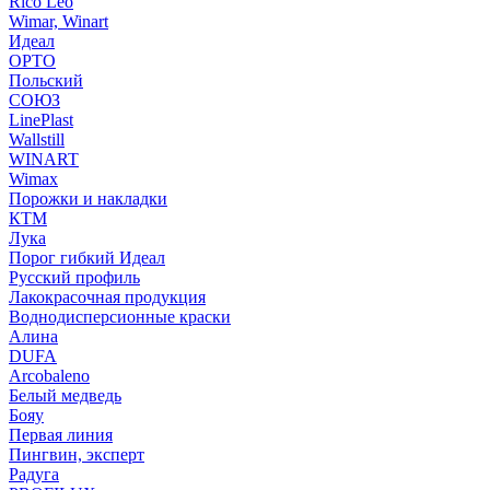
Rico Leo
Wimar, Winart
Идеал
ОРТО
Польский
СОЮЗ
LinePlast
Wallstill
WINART
Wimax
Порожки и накладки
КТМ
Лука
Порог гибкий Идеал
Русский профиль
Лакокрасочная продукция
Воднодисперсионные краски
Алина
DUFA
Arcobaleno
Белый медведь
Бояу
Первая линия
Пингвин, эксперт
Радуга