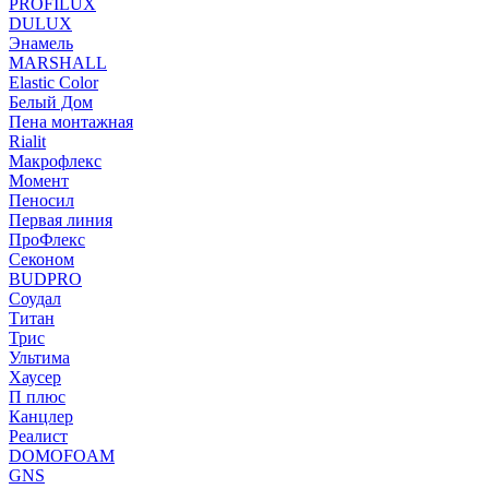
PROFILUX
DULUX
Энамель
MARSHALL
Elastic Color
Белый Дом
Пена монтажная
Rialit
Макрофлекс
Момент
Пеносил
Первая линия
ПроФлекс
Секоном
BUDPRO
Соудал
Титан
Трис
Ультима
Хаусер
П плюс
Канцлер
Реалист
DOMOFOAM
GNS