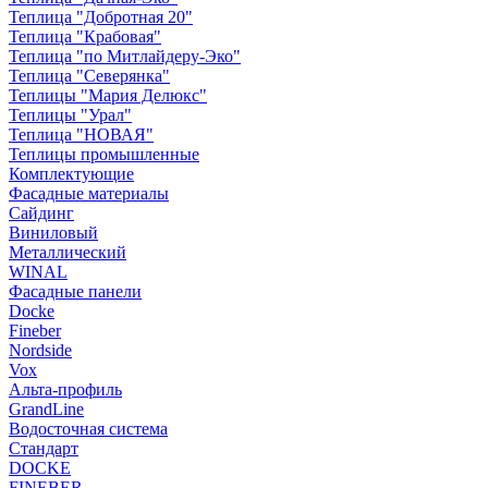
Теплица "Добротная 20"
Теплица "Крабовая"
Теплица "по Митлайдеру-Эко"
Теплица "Северянка"
Теплицы "Мария Делюкс"
Теплицы "Урал"
Теплица "НОВАЯ"
Теплицы промышленные
Комплектующие
Фасадные материалы
Сайдинг
Виниловый
Металлический
WINAL
Фасадные панели
Docke
Fineber
Nordside
Vox
Альта-профиль
GrandLine
Водосточная система
Стандарт
DOCKE
FINEBER