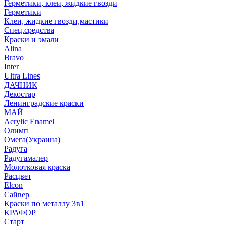
Герметики, клеи, жидкие гвозди
Герметики
Клеи, жидкие гвозди,мастики
Спец.средства
Краски и эмали
Alina
Bravo
Inter
Ultra Lines
ДАЧНИК
Декостар
Ленинградские краски
МАЙ
Acrylic Enamel
Олимп
Омега(Украина)
Радуга
Радугамалер
Молотковая краска
Расцвет
Elcon
Сайвер
Краски по металлу 3в1
КРАФОР
Старт