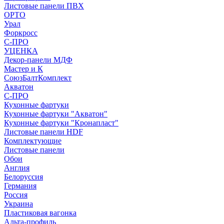
Листовые панели ПВХ
ОРТО
Урал
Форкросс
С-ПРО
УЦЕНКА
Декор-панели МДФ
Мастер и К
СоюзБалтКомплект
Акватон
С-ПРО
Кухонные фартуки
Кухонные фартуки "Акватон"
Кухонные фартуки "Кронапласт"
Листовые панели HDF
Комплектующие
Листовые панели
Обои
Англия
Белоруссия
Германия
Россия
Украина
Пластиковая вагонка
Альта-профиль