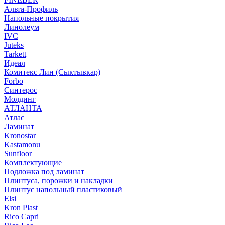
Альта-Профиль
Напольные покрытия
Линолеум
IVC
Juteks
Tarkett
Идеал
Комитекс Лин (Сыктывкар)
Forbo
Синтерос
Молдинг
АТЛАНТА
Атлас
Ламинат
Kronostar
Kastamonu
Sunfloor
Комплектующие
Подложка под ламинат
Плинтуса, порожки и накладки
Плинтус напольный пластиковый
Elsi
Kron Plast
Rico Capri