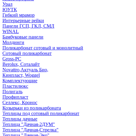
Урал
ЮУТК
Гибкий мрамор
Интерьерные рейки
Панели ГСП, ГКЛ, СМЛ
WINAL
Бамбуковые панели
Молдинги
Поликарбонат сотовый и монолитный
Сотовый поликарбонат
Gross-PC
Berolux, Соталайт
Novattro,Актуаль Био,
Кинпласт, Woggel
Комплектующие
Пластилюкс
Полигаль
Профипласт
Селлекс, Кронос
Козырьки из поликарбоната
Теплицы под сотовый поликарбонат
Теплицы дачные
Теплица "Дачная-2ДУМ"
Теплица "Дачная-Стрелка"
Теплица "Дачная-Эко"